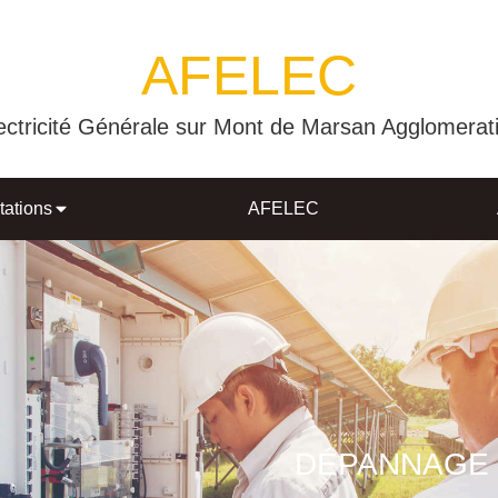
AFELEC
ectricité Générale sur Mont de Marsan Agglomerat
tations
AFELEC
DÉPANNAGE 