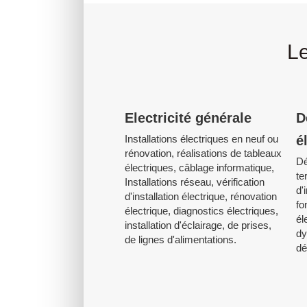
Le
Electricité générale
D
Installations électriques en neuf ou
é
rénovation, réalisations de tableaux
Dé
électriques, câblage informatique,
te
Installations réseau, vérification
d'
d'installation électrique, rénovation
fo
électrique, diagnostics électriques,
él
installation d'éclairage, de prises,
dy
de lignes d'alimentations.
dé