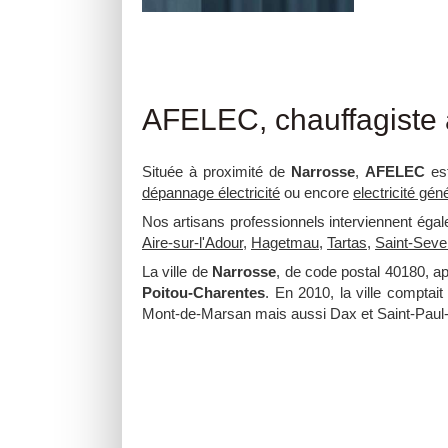
AFELEC, chauffagiste 
Située à proximité de
Narrosse
,
AFELEC
est
dépannage électricité
ou encore
electricité gén
Nos artisans professionnels interviennent éga
Aire-sur-l'Adour
,
Hagetmau
,
Tartas
,
Saint-Seve
La ville de
Narrosse
, de code postal 40180, a
Poitou-Charentes
. En 2010, la ville comptai
Mont-de-Marsan mais aussi Dax et Saint-Paul