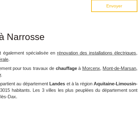
Envoyer
à Narrosse
 également spécialisée en
rénovation des installations électriques
,
érale
.
lement pour tous travaux de
chauffage
à
Morcenx
,
Mont-de-Marsan
,
r
.
ppartient au département
Landes
et à la région
Aquitaine-Limousin-
t 3015 habitants. Les 3 villes les plus peuplées du département sont
-lès-Dax.