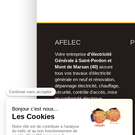
AFELEC
P
Votre entreprise
d'électricité
Générale à Saint-Perdon et
Mont de Marsan (40)
assure
tous vos travaux d’électricité
générale en neuf et rénovation,
dépannage électricité, chauffage,
sécurité, contrôle d'accès, mise
en conformité électrique,
installation de ventilation,
climatisation, mise en sécurité,
automatismes de portail,
domotique.
AFELEC
intervient sur Mont-de-