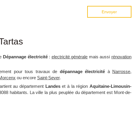
Envoyer
Tartas
de
Dépannage électricité
:
electricité générale
mais aussi
rénovation
lement pour tous travaux de
dépannage électricité
à
Narrosse
,
Morcenx
ou encore
Saint-Sever
.
artient au département
Landes
et à la région
Aquitaine-Limousin-
 3088 habitants. La ville la plus peuplée du département est Mont-de-