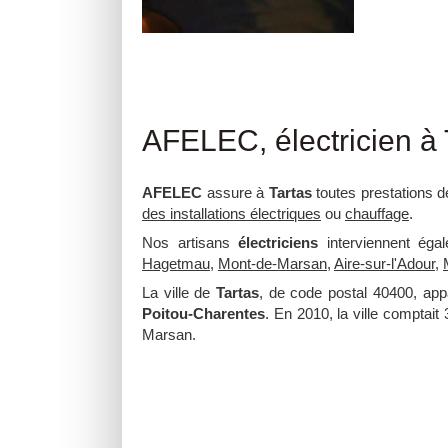
AFELEC, électricien à 
AFELEC
assure à
Tartas
toutes prestations 
des installations électriques
ou
chauffage
.
Nos artisans
électriciens
interviennent éga
Hagetmau
,
Mont-de-Marsan
,
Aire-sur-l'Adour
,
La ville de
Tartas
, de code postal 40400, app
Poitou-Charentes
. En 2010, la ville comptait
Marsan.