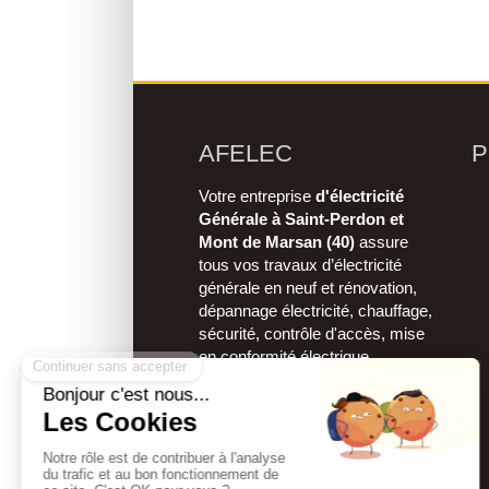
AFELEC
P
Votre entreprise
d'électricité
Générale à Saint-Perdon et
Mont de Marsan (40)
assure
tous vos travaux d’électricité
générale en neuf et rénovation,
dépannage électricité, chauffage,
sécurité, contrôle d'accès, mise
en conformité électrique,
installation de ventilation,
climatisation, mise en sécurité,
automatismes de portail,
domotique.
AFELEC
intervient sur Mont-de-