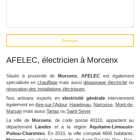
Envoyer
AFELEC, électricien à Morcenx
Située à proximité de
Morcenx
,
AFELEC
est également
spécialisée en
chauffage
mais aussi
dépannage électricité
ou
rénovation des installations électriques
.
Nos artisans experts en
electricité générale
interviennent
également en
Aire-sur-l'Adour
,
Hagetmau
,
Narrosse
,
Mont-de-
Marsan
mais aussi
Tartas
ou
Saint-Sever
.
La ville de
Morcenx
, de code postal 40110, appartient au
département
Landes
et à la région
Aquitaine-Limousin-
Poitou-Charentes
. En 2010, la ville comptait 4606 habitants.
Morcenx
est située à proximité de Saint-Paul-lès-Dax, Dax,